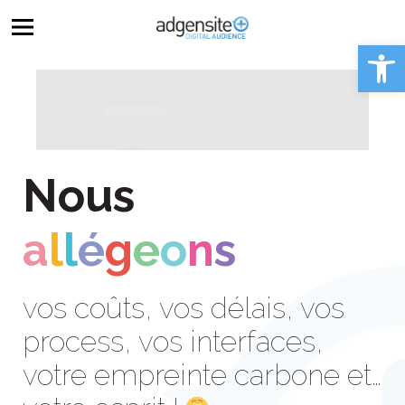
Ouvrir la 
Nous
a
l
l
é
g
e
o
n
s
vos coûts, vos délais, vos
process, vos interfaces,
votre empreinte carbone et…